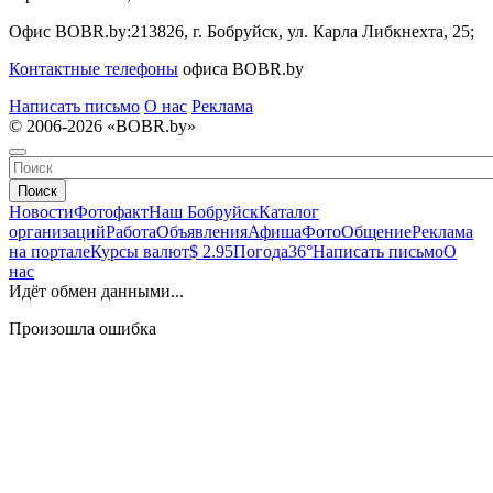
Офис BOBR.by:
213826, г. Бобруйск, ул. Карла Либкнехта, 25;
Контактные телефоны
офиса BOBR.by
Написать письмо
О нас
Реклама
© 2006-2026 «BOBR.by»
Поиск
Новости
Фотофакт
Наш Бобруйск
Каталог
организаций
Работа
Объявления
Афиша
Фото
Общение
Реклама
на портале
Курсы валют
$ 2.95
Погода
36°
Написать письмо
О
нас
Идёт обмен данными...
Произошла ошибка