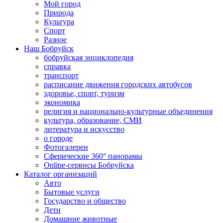
Мой город
Природа
Культура
Спорт
Разное
Наш Бобруйск
бобруйская энциклопедия
справка
транспорт
расписание движения городских автобусов
здоровье, спорт, туризм
экономика
религия и национально-культурные объединения
культура, образование, СМИ
литература и искусство
о городе
Фотогалереи
Сферические 360° панорамы
Online-сервисы Бобруйска
Каталог организаций
Авто
Бытовые услуги
Государство и общество
Дети
Домашние животные