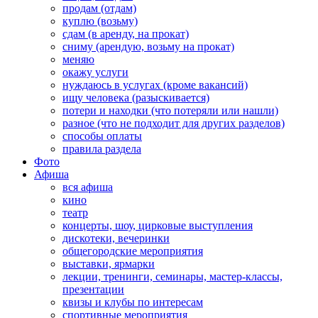
продам (отдам)
куплю (возьму)
сдам (в аренду, на прокат)
сниму (арендую, возьму на прокат)
меняю
окажу услуги
нуждаюсь в услугах (кроме вакансий)
ищу человека (разыскивается)
потери и находки (что потеряли или нашли)
разное (что не подходит для других разделов)
способы оплаты
правила раздела
Фото
Афиша
вся афиша
кино
театр
концерты, шоу, цирковые выступления
дискотеки, вечеринки
общегородские мероприятия
выставки, ярмарки
лекции, тренинги, семинары, мастер-классы,
презентации
квизы и клубы по интересам
спортивные мероприятия